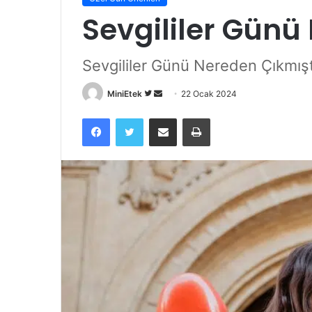
Sevgililer Günü
Sevgililer Günü Nereden Çıkmışt
Twitter'da
Bir
MiniEtek
22 Ocak 2024
takip
e-
Facebook
Twitter
E-Posta ile paylaş
Yazdır
edin
posta
göndermek