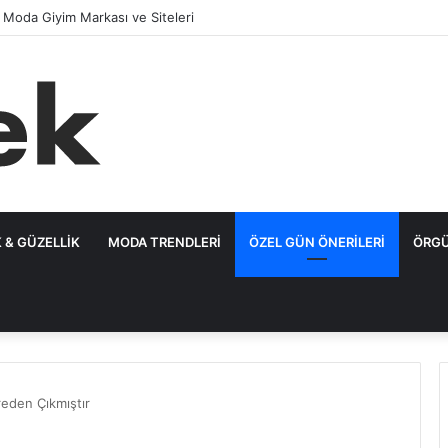
ık 8 Plaj Kombini Kadın Modasında Zirvede
 & GÜZELLIK
MODA TRENDLERI
ÖZEL GÜN ÖNERILERI
ÖRGÜ
reden Çıkmıştır