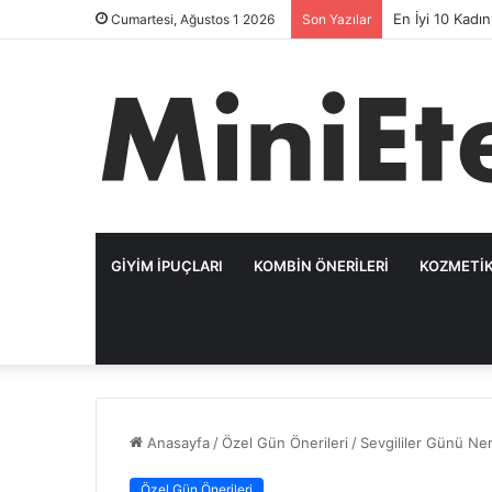
2025 İçin En Ş
Cumartesi, Ağustos 1 2026
Son Yazılar
GIYIM İPUÇLARI
KOMBIN ÖNERILERI
KOZMETIK
Anasayfa
/
Özel Gün Önerileri
/
Sevgililer Günü Ne
Özel Gün Önerileri