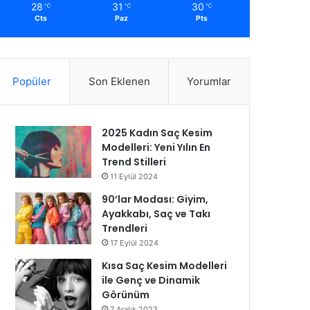
28
31
30
℃
℃
℃
Cts
Paz
Pts
Popüler
Son Eklenen
Yorumlar
2025 Kadın Saç Kesim
Modelleri: Yeni Yılın En
Trend Stilleri
11 Eylül 2024
90’lar Modası: Giyim,
Ayakkabı, Saç ve Takı
Trendleri
17 Eylül 2024
Kısa Saç Kesim Modelleri
ile Genç ve Dinamik
Görünüm
7 Aralık 2023