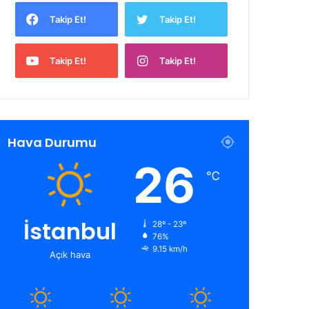
Takip Et!
Takip Et!
Takip Et!
Takip Et!
Hava Durumu
26
℃
İstanbul
28º - 23º
76%
9.15 km/h
Açık hava