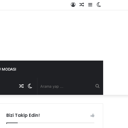
Kayıt
Rastgele
Kenar
Dış
Ol
Makale
Bölmesi
görünümü
değiştir
 MODASI
Rastgele
Dış
Arama
Makale
görünümü
yap
Bizi Takip Edin!
değiştir
...