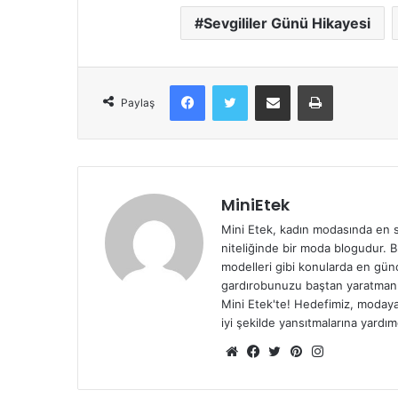
Sevgililer Günü Hikayesi
Facebook
Twitter
E-Posta ile paylaş
Yazdır
Paylaş
MiniEtek
Mini Etek, kadın modasında en so
niteliğinde bir moda blogudur. B
modelleri gibi konularda en günce
gardırobunuzu baştan yaratmanıza
Mini Etek'te! Hedefimiz, modaya 
iyi şekilde yansıtmalarına yardım
Web
Facebook
Twitter
Pinterest
Instagram
sitesi