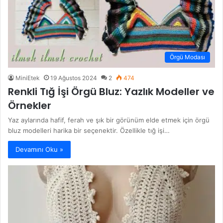
Örgü Modası
MiniEtek
19 Ağustos 2024
2
474
Renkli Tığ İşi Örgü Bluz: Yazlık Modeller ve
Örnekler
Yaz aylarında hafif, ferah ve şık bir görünüm elde etmek için örgü
bluz modelleri harika bir seçenektir. Özellikle tığ işi…
Devamını Oku »