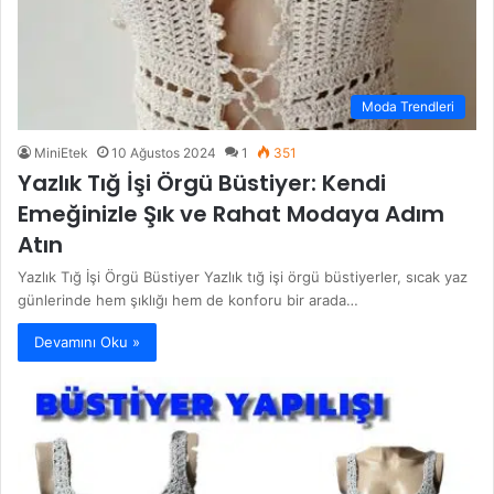
Moda Trendleri
MiniEtek
10 Ağustos 2024
1
351
Yazlık Tığ İşi Örgü Büstiyer: Kendi
Emeğinizle Şık ve Rahat Modaya Adım
Atın
Yazlık Tığ İşi Örgü Büstiyer Yazlık tığ işi örgü büstiyerler, sıcak yaz
günlerinde hem şıklığı hem de konforu bir arada…
Devamını Oku »