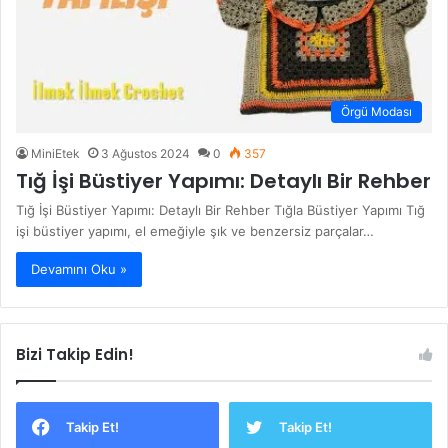
Örgü Modası
MiniEtek
3 Ağustos 2024
0
357
Tığ İşi Büstiyer Yapımı: Detaylı Bir Rehber
Tığ İşi Büstiyer Yapımı: Detaylı Bir Rehber Tığla Büstiyer Yapımı Tığ
işi büstiyer yapımı, el emeğiyle şık ve benzersiz parçalar…
Devamını Oku »
Bizi Takip Edin!
Takip Et!
Takip Et!