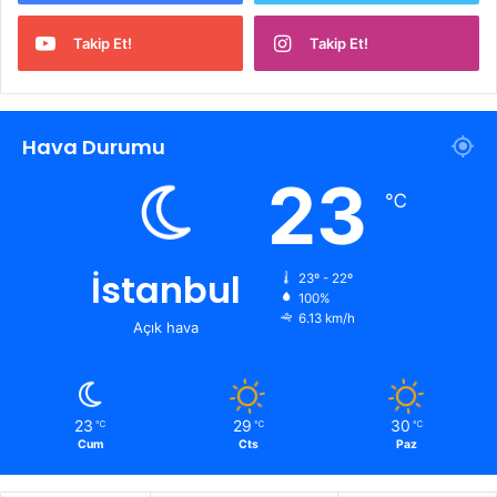
Takip Et!
Takip Et!
Hava Durumu
23
℃
İstanbul
23º - 22º
100%
6.13 km/h
Açık hava
23
29
30
℃
℃
℃
Cum
Cts
Paz