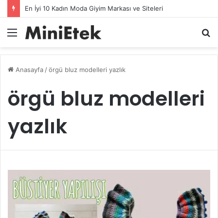
2025 İçin En Şık 8 Plaj Kombini Kadın Modasında Zirvede
Menü
A
y
...
Anasayfa
/
örgü bluz modelleri yazlık
örgü bluz modelleri
yazlık