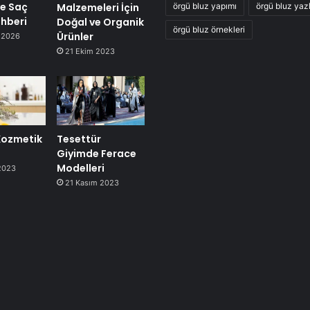
ve Saç
Malzemeleri İçin
örgü bluz yapımı
örgü bluz yazl
ehberi
Doğal ve Organik
örgü bluz örnekleri
Ürünler
 2026
21 Ekim 2023
ozmetik
Tesettür
Giyimde Ferace
Modelleri
2023
21 Kasım 2023