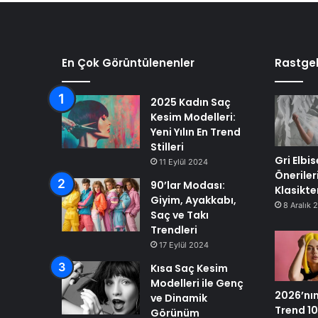
En Çok Görüntülenenler
Rastgel
2025 Kadın Saç
Kesim Modelleri:
Yeni Yılın En Trend
Stilleri
Gri Elbi
11 Eylül 2024
Önerileri
90’lar Modası:
Klasikt
Giyim, Ayakkabı,
8 Aralık 
Saç ve Takı
Trendleri
17 Eylül 2024
Kısa Saç Kesim
Modelleri ile Genç
2026’nın
ve Dinamik
Trend 1
Görünüm