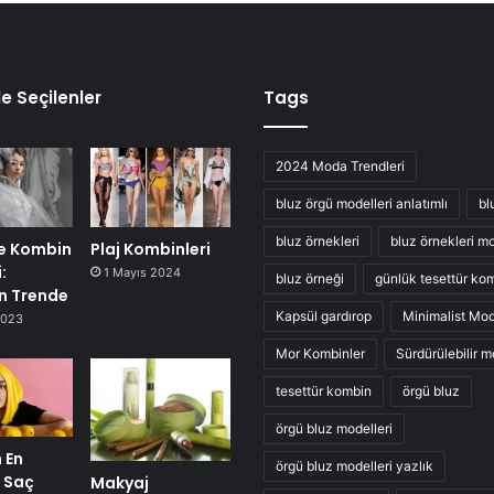
e Seçilenler
Tags
2024 Moda Trendleri
bluz örgü modelleri anlatımlı
bl
bluz örnekleri
bluz örnekleri mo
se Kombin
Plaj Kombinleri
:
1 Mayıs 2024
bluz örneği
günlük tesettür kom
en Trende
Kapsül gardırop
Minimalist Mo
2023
Mor Kombinler
Sürdürülebilir 
tesettür kombin
örgü bluz
örgü bluz modelleri
 En
örgü bluz modelleri yazlık
0 Saç
Makyaj