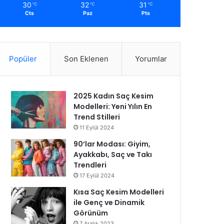
30
32
31
℃
℃
℃
Cts
Paz
Pts
Popüler
Son Eklenen
Yorumlar
2025 Kadın Saç Kesim
Modelleri: Yeni Yılın En
Trend Stilleri
11 Eylül 2024
90’lar Modası: Giyim,
Ayakkabı, Saç ve Takı
Trendleri
17 Eylül 2024
Kısa Saç Kesim Modelleri
ile Genç ve Dinamik
Görünüm
7 Aralık 2023