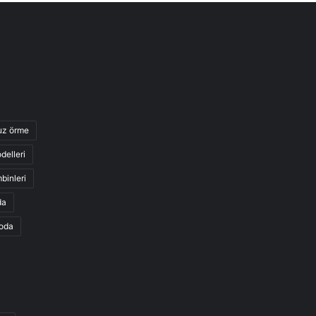
uz örme
delleri
binleri
da
moda