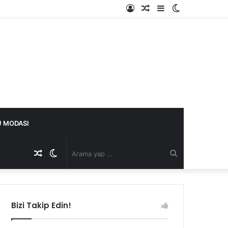
Kayıt
Rastgele
Kenar
Dış
Ol
Makale
Bölmesi
görünümü
değiştir
 MODASI
Rastgele
Dış
Arama
Makale
görünümü
yap
Bizi Takip Edin!
değiştir
...