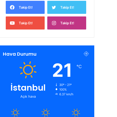
Takip Et!
Takip Et!
Takip Et!
Takip Et!
Hava Durumu
21
℃
İstanbul
30º - 21º
100%
6.37 km/h
Açık hava