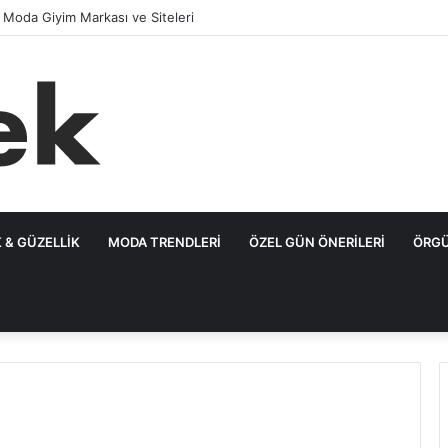
n Moda Giyim Markası ve Siteleri
 & GÜZELLIK
MODA TRENDLERI
ÖZEL GÜN ÖNERILERI
ÖRGÜ