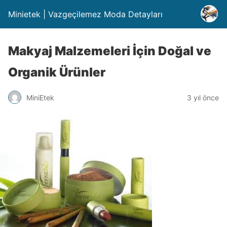
Minietek | Vazgeçilemez Moda Detayları
Makyaj Malzemeleri İçin Doğal ve
Organik Ürünler
MiniEtek
3 yıl önce