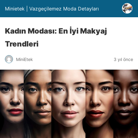
Minietek | Vazgeçilemez Moda Detayları
Kadın Modası: En İyi Makyaj
Trendleri
MiniEtek
3 yıl önce