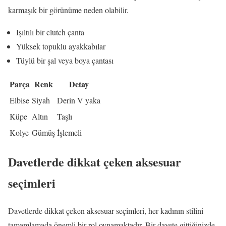
karmaşık bir görünüme neden olabilir.
Işıltılı bir clutch çanta
Yüksek topuklu ayakkabılar
Tüylü bir şal veya boya çantası
Parça
Renk
Detay
Elbise
Siyah
Derin V yaka
Küpe
Altın
Taşlı
Kolye
Gümüş
İşlemeli
Davetlerde dikkat çeken aksesuar
seçimleri
Davetlerde dikkat çeken aksesuar seçimleri, her kadının stilini
tamamlamada önemli bir rol oynamaktadır. Bir davete gittiğinizde,