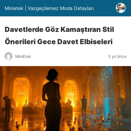
Minietek | Vazgeçilemez Moda Detayları
Davetlerde Göz Kamaştıran Stil
Önerileri Gece Davet Elbiseleri
MiniEtek
3 yıl önce