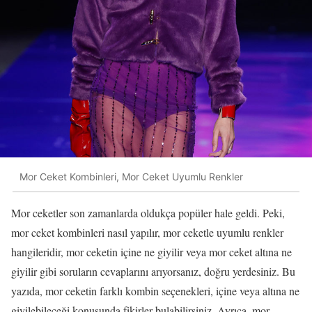
Mor Ceket Kombinleri, Mor Ceket Uyumlu Renkler
Mor ceketler son zamanlarda oldukça popüler hale geldi. Peki,
mor ceket kombinleri nasıl yapılır, mor ceketle uyumlu renkler
hangileridir, mor ceketin içine ne giyilir veya mor ceket altına ne
giyilir gibi soruların cevaplarını arıyorsanız, doğru yerdesiniz. Bu
yazıda, mor ceketin farklı kombin seçenekleri, içine veya altına ne
giyilebileceği konusunda fikirler bulabilirsiniz. Ayrıca, mor